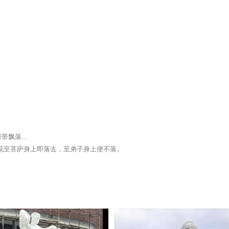
飘落...
花至菩萨身上即落去，至弟子身上便不落。