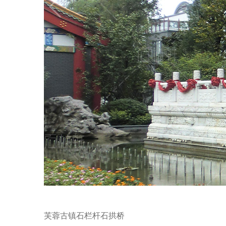
芙蓉古镇石栏杆石拱桥